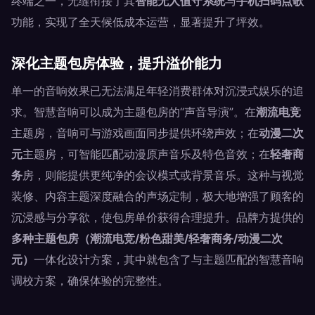
终端之一，无缝衔接了其
智能无人值守系统
与
手机扫码点歌
功能，实现了全天候低成本运营，显著提升了坪效。
深化主题包房体验，提升溢价能力
单一的音响效果已无法满足年轻消费群体对沉浸式娱乐的追
求。智慧音响可以成为主题包房的“声音导演”。在
潮流电竞
主题房，音响可与游戏画面同步提供环绕声效；在
动漫二次
元
主题房，可智能匹配动漫原声音乐及特色音效；在
轻奢商
务
房，则能提供更纯净的会议模式或背景音乐。这种与视觉
装修、内容主题深度融合的声场定制，极大地增强了顾客的
沉浸感与分享欲，使包房单价获得合理提升。品牌方提供的
多种主题包房（潮流电竞/粉色甜美/轻奢商务/动漫二次
元）
一体化设计方案，其中就包含了与主题匹配的智慧音响
调校方案，确保体验的完整性。