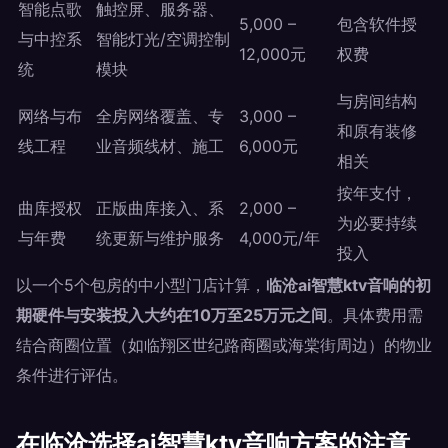
智能点歌
触控屏、服务器、
5,000 –
包含软件授
与中控系
智能灯光/空调控制
12,000元
权费
统
模块
与房间结构
网络与布
全房网络覆盖、专
3,000 –
和原有装修
线工程
业音频线材、施工
6,000元
相关
按年支付，
曲库授权
正版曲库接入、系
2,000 –
为必要持续
与年费
统更新与维护服务
4,000元/年
投入
以一个5个包房的中小型门店计算，
临沧ai智慧ktv音响的初
期硬件与安装投入大约在10万至25万元之间
。具体费用需
结合商圈位置（如临翔区世纪路商圈或海棠街周边）的物业
条件进行评估。
在临沧选择ai智慧ktv音响方案的注意