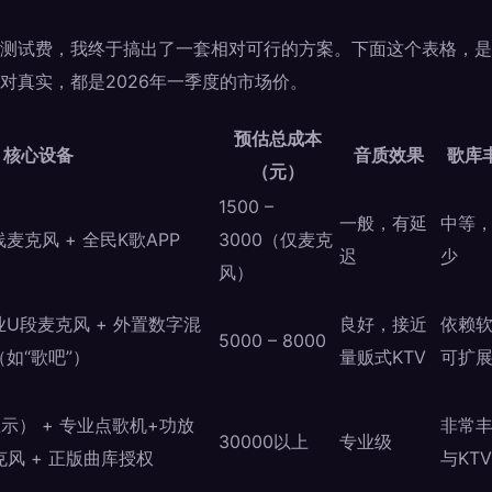
测试费，我终于搞出了一套相对可行的方案。下面这个表格，是
对真实，都是2026年一季度的市场价。
预估总成本
核心设备
音质效果
歌库
（元）
1500 –
一般，有延
中等
麦克风 + 全民K歌APP
3000（仅麦克
迟
少
风）
业U段麦克风 + 外置数字混
良好，接近
依赖
5000 – 8000
（如“歌吧”）
量贩式KTV
可扩
示） + 专业点歌机+功放
非常
30000以上
专业级
风 + 正版曲库授权
与KT