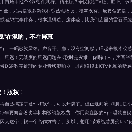
用市场里找个K歌软件就行。结果呢？全民K歌TV版、唱吧，这
单不全，尤其是很多新歌和综艺现场版，根本没有。最要命的是
或者想纯享伴奏，根本没得选。这体验，比我们店里的雷石系统
魂”在混响，不在屏幕
行，一唱歌就露馅。声音干、扁，没有空间感，唱起来根本没感
。延迟！无线麦的延迟问题在K歌时是灾难，你唱出来，声音半
带DSP数字处理的专业音频混响器，才能模拟出KTV包厢的听
权！版权！
得自己搞定了硬件和软件，可以开搞了。但正规商演（哪怕是小
店每年要向音著协等机构缴纳版权费。你用家庭版的App唱歌自
因为这个，被一个合作方告了。所以，想用“荣耀智慧屏变ktv”