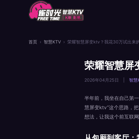
首页
›
智慧KTV
›
荣耀智慧屏变ktv？我花30万试出来
荣耀智慧屏变
2026年04月25日
|
智慧
半年前，我坐在自己第一
慧屏变ktv”这个思路
想法，让我这个前互联网
从包厢到客厅：