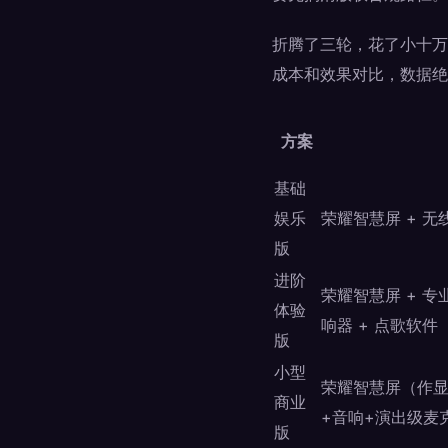
折腾了三轮，花了小十万
成本和效果对比，数据绝
方案
基础
娱乐
荣耀智慧屏 + 无线
版
进阶
荣耀智慧屏 + 专
体验
响器 + 点歌软件
版
小型
荣耀智慧屏（作显
商业
+音响+演出级麦克
版