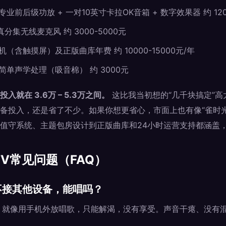
专业前后级功放 + 一对10英寸卡拉OK音箱 + 数字效果器 约 1200
分集无线麦克风 约 3000-5000元
（含触摸屏）及正版曲库年费 约 10000-15000元/年
单声学处理（吸音棉） 约 3000元
就在 3.6万 – 5.3万之间。
这比我当初想的“几千块搞定”高
备投入，还是省了不少。如果你想更省心，市面上也有像“雀时光
值守系统、主题包房设计到正版曲库和24小时运营支持都涵盖
V常见问题（FAQ）
不接其他设备，能唱吗？
。就像用手机外放唱歌，只能解渴，没有享受。声音干瘪、没有