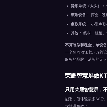
音频系统（大头）：
演唱设备：
两套U段真
点歌系统：
小型点歌机
其他：
线材、机柜、简
不算装修和租金，单设备投入
一个包间动辄七八万的设
服务的品牌，从智能无人
荣耀智慧屏做KT
只用荣耀智慧屏，
能唱，但体验最多60分
你就没兴致了。