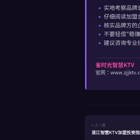
« 上一篇
湛江智慧KTV加盟投资
势