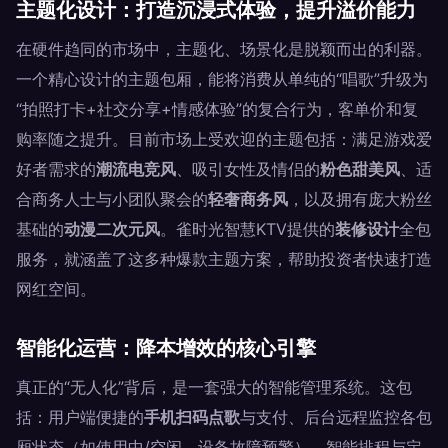
主题化设计：打造沉浸式体验，提升溢价能力
在硬件趋同的市场中，主题化、场景化是脱颖而出的利器。
一个精心设计的主题包厢，能将消费从单纯的“唱歌”升级为
“拍照打卡+社交分享+情感体验”的复合行为，客单价和复
购率随之提升。目前市场上受欢迎的主题包括：满足游戏爱
好者需求的
潮流电竞风
、吸引女性及情侣的
粉色甜美风
、适
合商务人士与小团队聚会的
轻奢商务风
，以及拥有庞大粉丝
基础的
动漫二次元风
。雀时光智慧KTV提供的
装修设计
全包
服务，就涵盖了这多种爆款主题方案，帮助投资者快速打造
网红空间。
智能化运营：降本增效的核心引擎
真正的“无人化”背后，是一套强大的智能管理系统。这包
括：用户端便捷的
手机扫码点歌
与支付、后台远程监控各包
厢状态（如使用中/空闲、设备故障预警）、智能排程与定