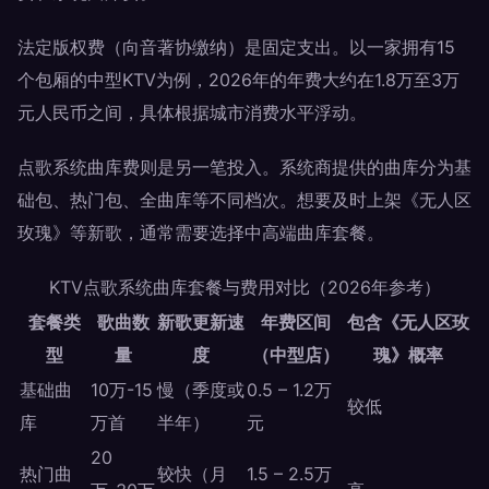
法定版权费（向音著协缴纳）是固定支出。以一家拥有15
个包厢的中型KTV为例，2026年的年费大约在1.8万至3万
元人民币之间，具体根据城市消费水平浮动。
点歌系统曲库费则是另一笔投入。系统商提供的曲库分为基
础包、热门包、全曲库等不同档次。想要及时上架《无人区
玫瑰》等新歌，通常需要选择中高端曲库套餐。
KTV点歌系统曲库套餐与费用对比（2026年参考）
套餐类
歌曲数
新歌更新速
年费区间
包含《无人区玫
型
量
度
（中型店）
瑰》概率
基础曲
10万-15
慢（季度或
0.5 – 1.2万
较低
库
万首
半年）
元
20
热门曲
较快（月
1.5 – 2.5万