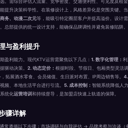
选。需综合评估人流量、竞争密度、交通便利性、可见度及租金
能提升决策科学性。在装修设计上，风格差异化是突围关键。当
商务、动漫二次元
等，能吸引特定圈层客户并提高溢价。设计需
。总部提供的统一设计支持，能确保品牌调性并避免装修陷阱。
管理与盈利提升
期盈利能力。现代KTV运营需聚焦以下几点：
1. 数字化管理：
利
据驱动决策。
2. 动态定价：
根据时段、节假日、包厢类型灵活
外，拓展酒水零食、会员储值、生日派对布置、IP周边销售等。
4
视频、本地生活平台进行引流。
5. 成本控制：
智能系统降低人
系统化
运营培训
和持续督导，是加盟店快速上轨道的保障。
程步骤详解
盟通常遵循以下步骤：市场调研与自我评估 → 品牌考察与洽谈（