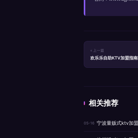
« 上一篇
欢乐乐自助KTV加盟指
期全解析
相关推荐
宁波量贩式ktv加
05-16