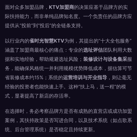
面对众多加盟品牌，
KTV加盟商
的决策应基于品牌方的实
际扶持能力，而非单纯品牌知名度。一个负责任的品牌方应
提供从“投前”到“投后”的全链条支持。
以行业内的
雀时光智慧KTV
为例，其提出的“十大全包服务”
涵盖了加盟商最核心的痛点：专业的
选址评估
团队利用大数
据和实地经验，帮助规避选址风险；
装修设计与设备集采
服
务，能确保风格统一并利用规模优势降低成本，据估算可节
省装修成本约15%；系统的
运营培训与开业指导
，则让毫无
经验的投资者也能快速上手。这种“扶上马，送一程”的模
式，显著提高了新店的存活率。
在选择时，务必考察品牌方是否有成熟的直营店或成功加盟
案例，其扶持政策是否写进合同，以及技术系统（如点歌系
统、后台管理系统）是否稳定且持续更新。