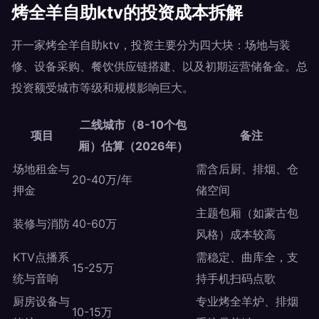
烤全羊自助ktv的投资成本拆解
开一家烤全羊自助ktv，投资主要分为四大块：场地与装
修、设备采购、餐饮供应链搭建、以及初期运营储备金。总
投资额受城市等级和规模影响巨大。
二线城市（8-10个包
项目
备注
厢）估算（2026年）
场地租金与
需含后厨、排烟、仓
20-40万/年
押金
储空间
主题包厢（如蒙古包
装修与消防
40-60万
风格）成本较高
KTV点播系
需稳定、曲库全，支
15-25万
统与音响
持手机扫码点歌
厨房设备与
专业烤全羊炉、排烟
10-15万