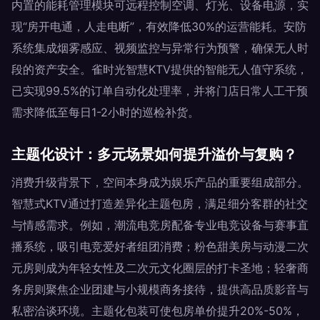
内置的能耗管理模块可远程控制空调、灯光、设备电源，实
现“房开电通，人走电断”，有效降低30%的运营能耗。安防
系统集成烟雾感应、视频监控与异常行为预警，确保无人时
段的资产安全。雀时光智慧KTV提供的智能无人值守系统，
已实现99.5%的订单自动化处理率，并将门店日常人工干预
需求降低至每日1-2小时的巡检补货。
主题化设计：多元场景如何提升溢价与复购？
消费升级背景下，空间本身成为娱乐产品的重要组成部分。
智慧式KTV通过打造差异化主题包房，满足细分客群的社交
与情感需求。例如，潮流电竞房配备专业电竞设备与赛事直
播系统，吸引电竞爱好者组团消费；粉色甜美房与动漫二次
元房则成为年轻女性及二次元文化圈层的打卡圣地；轻奢商
务房则聚焦企业团建与小规模商务接待，提供高品质影音与
私密洽谈环境。主题化包装可使包房单价提升20%-50%，