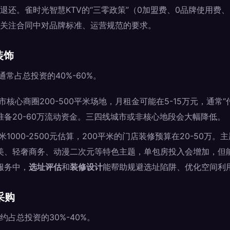
退还。雀时光智慧KTV的“三零政策”（0加盟费、0品牌使用费
关注合同中对品牌标准、运营规范的要求。
装饰
通常占总投资的40%-60%。
核心商圈200-500平米场地，月租金可能在5-15万元，通常“
备20-60万流动资金。三四线城市或非核心地段会大幅降低。
1000-2500元估算，200平米的门店装修预算在20-50万
美、轻奢商务、动漫二次元等特色主题，单包房投入会增加，但
服务中，
选址评估
和
装修设计
能帮助规避选址陷阱、优化空间利
采购
占总投资的30%-40%。