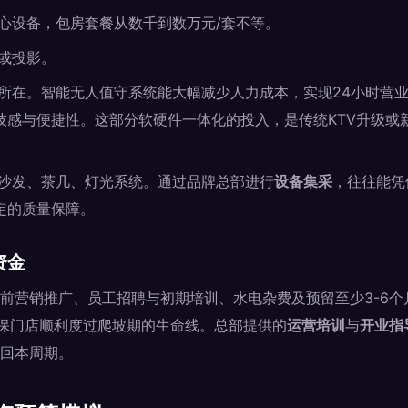
心设备，包房套餐从数千到数万元/套不等。
或投影。
所在。智能无人值守系统能大幅减少人力成本，实现24小时营
技感与便捷性。这部分软硬件一体化的投入，是传统KTV升级或
沙发、茶几、灯光系统。通过品牌总部进行
设备集采
，往往能凭
定的质量保障。
资金
前营销推广、员工招聘与初期培训、水电杂费及预留至少3-6个
是确保门店顺利度过爬坡期的生命线。总部提供的
运营培训
与
开业指
回本周期。