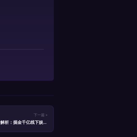
下一篇 »
资全解析：掘金千亿线下娱乐
市场