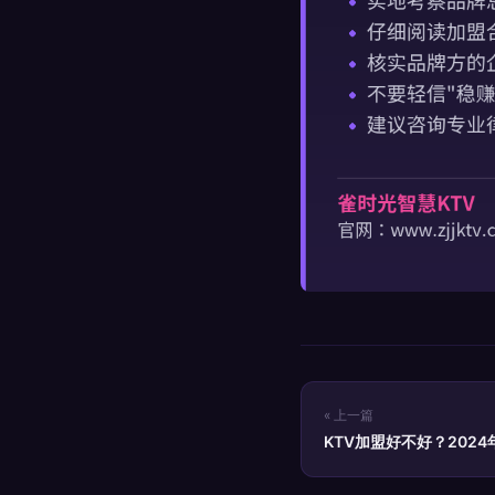
« 上一篇
KTV加盟好不好？202
景展望