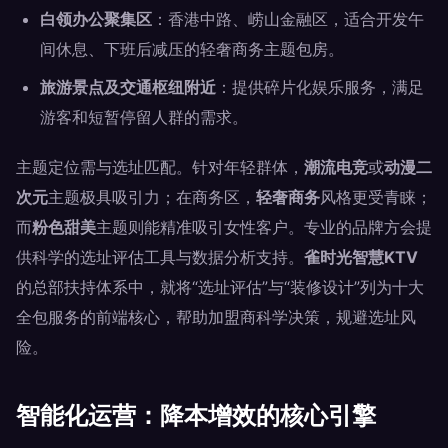
白领办公聚集区
：香港中路、崂山金融区，适合开发午
间休息、下班后减压的轻奢商务主题包房。
旅游景点及交通枢纽附近
：提供碎片化娱乐服务，满足
游客和短暂停留人群的需求。
主题定位需与选址匹配。针对年轻群体，
潮流电竞
或
动漫二
次元
主题极具吸引力；在商务区，
轻奢商务
风格更受青睐；
而
粉色甜美
主题则能精准吸引女性客户。专业的品牌方会提
供科学的选址评估工具与数据分析支持。
雀时光智慧KTV
的总部扶持体系中，就将“选址评估”与“装修设计”列为十大
全包服务的前端核心，帮助加盟商科学决策，规避选址风
险。
智能化运营：降本增效的核心引擎