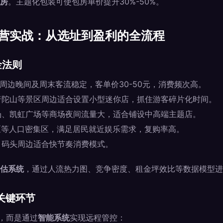
房
。主题化包装可使包房单价提升30%-50%。
运营实战：从选址到盈利的全流程
金法则
周边晚间及周末客流稳定，客单价30-50元，消费频次高。
普陀山等景区周边适合设置小型迷你店，抓住游客碎片化时间。
场、凯虹广场等商场夜间流量大，适合铺设中高端主题店。
区等人口密集区，满足居民就近娱乐需求，复购率高。
、码头周边适合快节奏消费模式。
估系统
，通过人流热力图、竞争密度、租金坪效比等数据模型进
关键环节
”，而是通过
智能系统
实现远程管控：