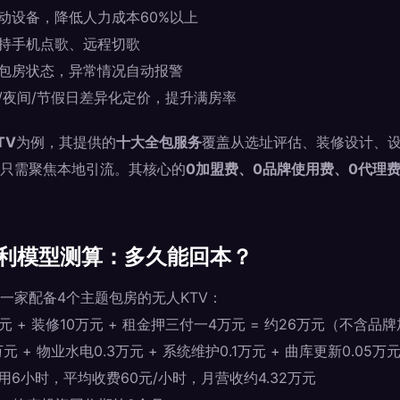
启动设备，降低人力成本60%以上
支持手机点歌、远程切歌
测包房状态，异常情况自动报警
日/夜间/节假日差异化定价，提升满房率
TV
为例，其提供的
十大全包服务
覆盖从选址评估、装修设计、
只需聚焦本地引流。其核心的
0加盟费、0品牌使用费、0代理
盈利模型测算：多久能回本？
一家配备4个主题包房的无人KTV：
元 + 装修10万元 + 租金押三付一4万元 = 约26万元（不含品
元 + 物业水电0.3万元 + 系统维护0.1万元 + 曲库更新0.05万元 
用6小时，平均收费60元/小时，月营收约4.32万元