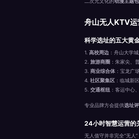
二次元文化的
动漫主题包
舟山无人KTV
科学选址的五大黄
1.
高校周边
：舟山大学城
2.
旅游商圈
：朱家尖、
3.
商业综合体
：宝龙广
4.
社区聚集区
：临城新
5.
交通枢纽
：客运中心
专业品牌方会提供
选址评
24小时智慧运营的
无人值守并非完全“无人