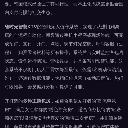
要。韩国模式已验证了其可行性，而本土化系统需更贴合国
内支付习惯与社交生态。
雀时光智慧KTV
的智能无人值守系统，实现了从进门到离
店的全流程自动化。顾客通过手机小程序或现场终端，可完
成预订、支付、开门、点歌、调节灯光空调、呼叫客服（远
程）、购买零食饮料等所有操作。系统后台实时监控各包房
状态、设备运行情况、营收数据，并具备智能预警功能。这
套系统不仅将门店人工需求降至最低（仅需1名机动保洁/运
维），还通过数据沉淀，为精细化运营（如动态定价、热门
时段推荐、会员偏好分析）提供了可能。
其打造的
多种主题包房
，如迎合电竞爱好者的“潮流电竞
房”、满足女性客群的“粉色甜美房”、适合商务接待的“轻奢
商务房”以及深受Z世代喜爱的“动漫二次元房”，并非简单装
修，而是将声光电系统与主题深度集成，创造沉浸式体验，