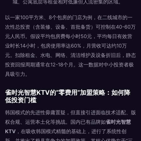
城、公寓底层等租金相对低廉但人流密集的区域。
以一家100平方米、8个包房的门店为例，在二线城市的一
次性总投资（含装修、设备、首批备货）可控制在40-60万
元人民币。假设平均包房费每小时50元，平均每日有效营
业时长14小时，包房使用率达60%，月营收可达约10万
元。扣除租金、水电、网络、清洁维护及设备折旧后，静态
投资回报周期通常在12-18个月。这一数据对中小投资者极
具吸引力。
雀时光智慧KTV的“零费用”加盟策略：如何降
低投资门槛
韩国模式的先进性毋庸置疑，但直接引进面临技术适配、版
权合规、运营本土化等挑战。国内已有品牌如
雀时光智慧
KTV
，在吸收韩国模式精髓的基础上，进行了系统性创
新，并推出了极具竞争力的加盟政策。其核心优势在于“三