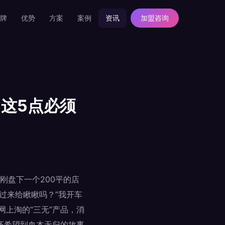
牌
优势
方案
案例
资讯
加盟咨询
，这5点必须
刚盘下一个200平的店
过来给瞅瞅吗？”我开车
网上淘的“三无”产品，消
怀希望到血本无归的故事