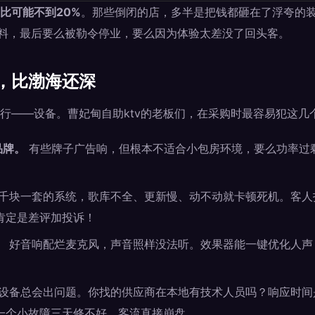
比可能不到20%
。那些倒闭的店，多半是把钱都砸在了浮夸的
减料，最后要么被勒令停业，要么因为体验太差没了回头客。
，比渤海还深
行——设备。曹妃甸自助ktv的老板们，在采购时最容易犯这几
品牌。
有些牌子广告响，但根本不适合小包房环境，要么功率过
千块一套的系统，歌库不全、更新慢、动不动就卡顿死机。客人
肯定是差评加投诉！
。
好音响配烂麦克风，声音照样没法听。效果器能一键优化人声
设备总会出问题。你找的供应商在本地有技术人员吗？响应时间是
一个小故障三天修不好，客流直接崩盘。