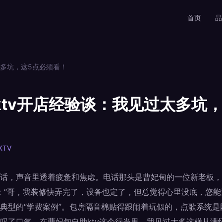
首页
品
太多坑，这5点必须看！
ktv开店经验谈：我见过太多坑
KTV
话，声音里透着疲惫和焦虑。电话那头是曹妃甸的一位新老板，
说：“哥，我装修快弄完了，设备也定了，但总觉得心里没底，您能
典型的“学费案例”。包房隔音棉贴得跟闹着玩似的，点歌系统是
叹了口气，在曹妃甸自助ktv这个行当里，我见过太多这样从满