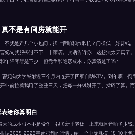
v，真不是有间房就能开
嘛，不就是弄几个小包间，摆上音响和点歌机？门槛低，好赚钱
曹妃甸就服务过不下二十家店。实话告诉你，这想法太天真了。
和年轻客群是不少，但竞争和隐形成本，你算清楚了吗？
年，曹妃甸大学城附近三个月内连开了四家自助KTV。到年底，倒
开业前拉着我聊了整整三天，把每一分钱掰开了、揉碎了算。而
张表给你算明白
，最大的成本根本不是设备！很多新手老板一上来就问音响多少钱
据2025-2026年曹妃甸的行情，给一个中等规模（8-10个