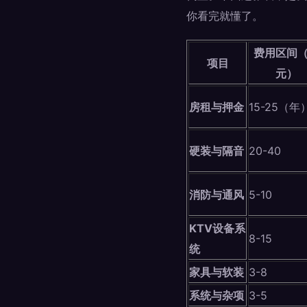
你看完就懂了。
费用区间
项目
元）
房租与押金
15-25（年
硬装与隔音
20-40
消防与通风
5-10
KTV设备系
8-15
统
家具与软装
3-8
系统与杂项
3-5