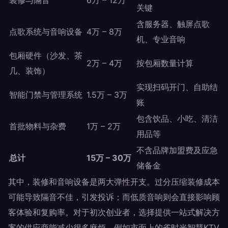
装修与隔音
6万 – 12万
关键
含服务器、触屏点歌
点歌系统与音响设备
4万 – 8万
机、专业音响
包厢硬件（沙发、茶
2万 – 4万
按包厢数量计算
几、装饰）
实现扫码开门、自助结
智能门禁与管理系统
1.5万 – 3万
账
包含饮品、小吃、清洁
首批物料与杂费
1万 – 2万
用品等
不含品牌加盟费及应急
总计
15万 – 30万
储备金
其中，装修和音响设备是两大弹性开支。过分压缩装修成本
可能导致隔音不佳，引发投诉；而低质音响则会直接影响顾
客体验和复购率。对于初次创业者，选择提供一站式解决方
案的供应商能减少很多麻烦，例如市面上的雀时光智慧KTV