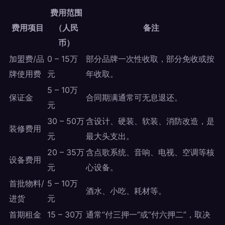
费用范围
费用项目
（人民
备注
币）
加盟费/品
0 – 15万
部分品牌一次性收取，部分免收或按
牌使用费
元
年收取。
5 – 10万
保证金
合同期满通常可无息退还。
元
30 – 50万
含设计、硬装、软装、消防改造，是
装修费用
元
最大头支出。
20 – 35万
含点歌系统、音响、电视、空调等核
设备费用
元
心设备。
首批物料/
5 – 10万
酒水、小吃、耗材等。
进货
元
首期租金
15 – 30万
通常“付三押一”或“付六押二”，取决