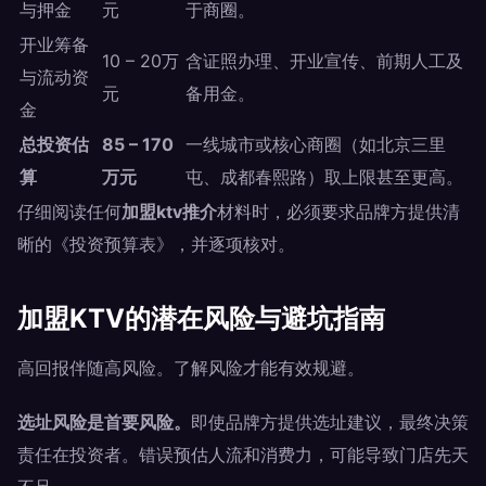
与押金
元
于商圈。
开业筹备
10 – 20万
含证照办理、开业宣传、前期人工及
与流动资
元
备用金。
金
总投资估
85 – 170
一线城市或核心商圈（如北京三里
算
万元
屯、成都春熙路）取上限甚至更高。
仔细阅读任何
加盟ktv推介
材料时，必须要求品牌方提供清
晰的《投资预算表》，并逐项核对。
加盟KTV的潜在风险与避坑指南
高回报伴随高风险。了解风险才能有效规避。
选址风险是首要风险。
即使品牌方提供选址建议，最终决策
责任在投资者。错误预估人流和消费力，可能导致门店先天