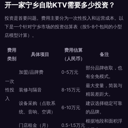
开一家宁乡自助KTV需要多少投资？
投资是首要问题。费用主要分为一次性投入和运营成本。以
下是一个针对宁乡市场的投资估算表（按5-8个包间的小型
店模型计算）。
费用
费用估算
具体项目
备注
类别
（人民币）
部分品牌收取，也
加盟/品牌费
0-5万元
有全免模式。
一次
最大变量，简装与
性投
装修与隔音
8-15万元
精装差距大。
入
设备采购（点歌系
建议选择稳定可靠
6-10万元
统、音响、空调）
的品牌。
根据地段和面积浮
门店租金（月）
0.5-1.5万元