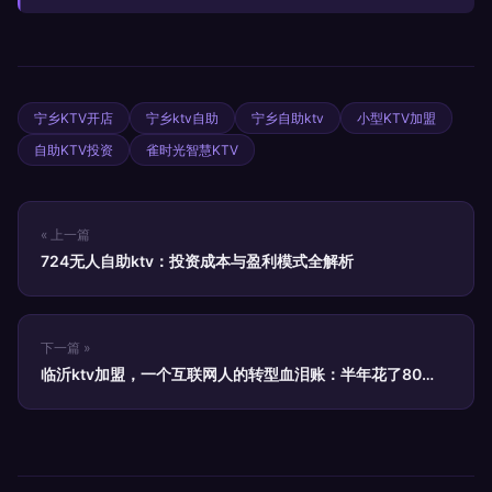
宁乡KTV开店
宁乡ktv自助
宁乡自助ktv
小型KTV加盟
自助KTV投资
雀时光智慧KTV
« 上一篇
724无人自助ktv：投资成本与盈利模式全解析
下一篇 »
临沂ktv加盟，一个互联网人的转型血泪账：半年花了80
万，我算明白了什么？