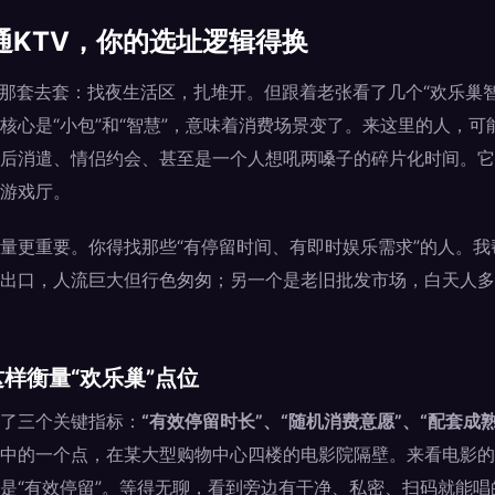
通KTV，你的选址逻辑得换
V那套去套：找夜生活区，扎堆开。但跟着老张看了几个“欢乐巢智慧
核心是“小包”和“智慧”，意味着消费场景变了。来这里的人，可
后消遣、情侣约会、甚至是一个人想吼两嗓子的碎片化时间。它
游戏厅。
量更重要。你得找那些“有停留时间、有即时娱乐需求”的人。
出口，人流巨大但行色匆匆；另一个是老旧批发市场，白天人多
样衡量“欢乐巢”点位
了三个关键指标：
“有效停留时长”、“随机消费意愿”、“配套成熟
中的一个点，在某大型购物中心四楼的电影院隔壁。来看电影的
是“有效停留”。等得无聊，看到旁边有干净、私密、扫码就能唱的“