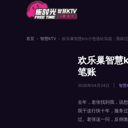
首页
›
智慧KTV
›
欢乐巢智慧ktv小包选址实战：我踩
欢乐巢智慧
笔账
2026年04月24日
|
智慧
去年，老张找到我，说想
我干这行快十年，服务过
过。老张这一问，反倒激