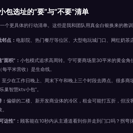
小包选址的“要”与“不要”清单
一个更具体的行动清单。这些是我和团队用真金白银换来的教训
毗邻点：
电影院、热门餐厅等位区、大型电玩城门口、网红奶茶
“面积”：
小包模式追求高周转。宁可要商场里30平米的黄金角
（每平米营收）是生命线。
：
至少在工作日晚上、周末下午和晚上三个时段去蹲点。很多商
乐巢智慧ktv小包”。
阱：
偏僻的二楼、新开发商业体的冷区，租金可能打五折，但没
收。
可达性”：
顾客能在10秒内从主通道看到你并走到门口吗？拐弯