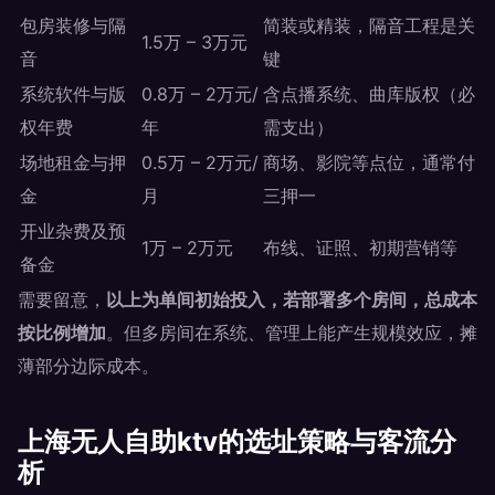
包房装修与隔
简装或精装，隔音工程是关
1.5万 – 3万元
音
键
系统软件与版
0.8万 – 2万元/
含点播系统、曲库版权（必
权年费
年
需支出）
场地租金与押
0.5万 – 2万元/
商场、影院等点位，通常付
金
月
三押一
开业杂费及预
1万 – 2万元
布线、证照、初期营销等
备金
需要留意，
以上为单间初始投入，若部署多个房间，总成本
按比例增加
。但多房间在系统、管理上能产生规模效应，摊
薄部分边际成本。
上海无人自助ktv的选址策略与客流分
析