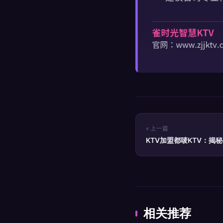
« 上一篇
KTV加盟都唛KTV：揭
相关推荐