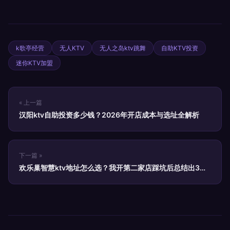
k歌亭经营
无人KTV
无人之岛ktv跳舞
自助KTV投资
迷你KTV加盟
« 上一篇
汉阳ktv自助投资多少钱？2026年开店成本与选址全解析
下一篇 »
欢乐巢智慧ktv地址怎么选？我开第二家店踩坑后总结出3个
关键