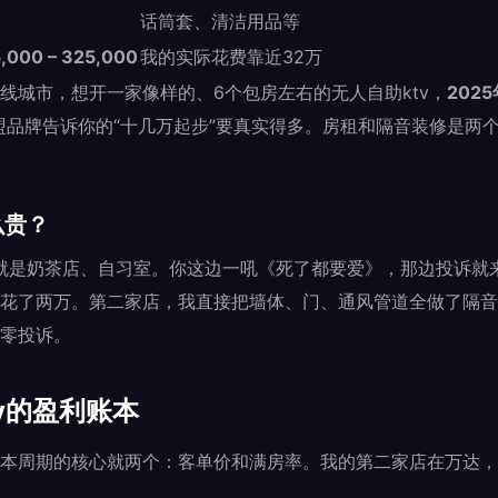
0
话筒套、清洁用品等
,000 – 325,000
我的实际花费靠近32万
线城市，想开一家像样的、6个包房左右的无人自助ktv，
202
盟品牌告诉你的“十几万起步”要真实得多。房租和隔音装修是两
么贵？
壁就是奶茶店、自习室。你这边一吼《死了都要爱》，那边投诉就
花了两万。第二家店，我直接把墙体、门、通风管道全做了隔音
零投诉。
v的盈利账本
本周期的核心就两个：客单价和满房率。我的第二家店在万达，
。