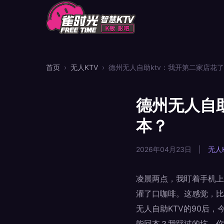
首页
›
无人KTV
›
德州无人自助ktv：我开第二家店花
德州无人自
本？
2026年04月23日
|
无人
凌晨两点，我盯着手机上
灌了口咖啡。这感觉，比
无人自助KTV的90后
能回本？我踩过的坑，你