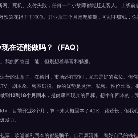
断网、死机、支付失败，任何一个小故障都能赶走客人。上线前
2万预算花得干干净净。开业后三个月是爬坡期，可能不赚钱，你
v现在还能做吗？（FAQ）
。我的回答是：能，但别想着暴富和躺赚。
运营的生意了。在德州，市场还有空间，尤其是好的点位。但你
式KTV、剧本杀、密室逃脱。你的优势是灵活、私密、性价比高。
做到
12到18个月回本
，是健康且现实的目标。想半年回本的，
ktv，目前开业8个月，算下来大概回本了40%。路还长，但我
爆发力。
包票、吹嘘暴利回本的都是骗子。自己算清账，看好自己的钱包