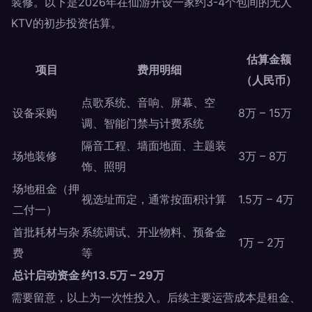
装修。以下是2026年在仙游开设一家约3-4个包间的无人
KTV的初步投资估算。
估算金额
项目
费用明细
（人民币）
点歌系统、音响、屏幕、空
设备采购
8万 – 15万
调、智能门禁与计费系统
隔音工程、墙面地面、主题装
场地装修
3万 – 8万
饰、照明
场地租金（押
视选址而定，通常按面积计算
1.5万 – 4万
二付一）
首批耗材与杂
系统调试、开业物料、预备金
1万 – 2万
费
等
总计启动资金
约13.5万 – 29万
需要留意，以上为一次性投入。后续主要运营成本是租金、