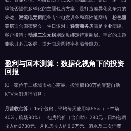
牌能否提供多样化的主题包房方案，是打造差异化竞争力的
关键。
潮流电竞房
配备专业电竞设备和高性能网络；
粉色甜
美房
适合闺蜜聚会、生日派对；
轻奢商务房
满足企业团建、
客户接待；
动漫二次元房
则深度绑定特定圈层。丰富的主题
能吸引多元客群，提升包房周转率和溢价能力。
盈利与回本测算：数据化视角下的投资
回报
以一家位于二线城市核心商圈、投资额180万的智慧自助
KTV为例进行测算：
月营收估算：
15个包房，平均每天使用率65%（下午场
40%，晚场90%），包房均价（含自助）280元，日均包房
收入约2730元。月包房收入约8.2万元。酒水及二次消费