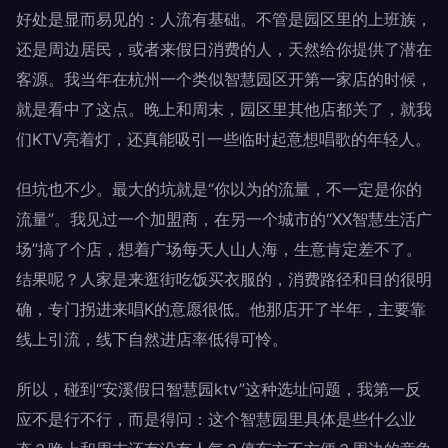
好处是显而易见的：人流有基础。不管是园区里的上班族，
还是周边居民，或者来假日消费的人，天然给你提供了潜在
客源。我当年在杭州一个类似智慧园区开第一家店的时候，
就是看中了这点。晚上和周末，园区里其他店都关了，就我
们KTV亮着灯，还真能吸引一些临时起意想唱歌的年轻人。
但坑也不少。最大的坑就是“你以为的流量，不一定是你的
流量”。我见过一个加盟商，在另一个城市的“XX智慧生活广
场”搞了个店，想着广场每天人山人海，生意肯定差不了。
结果呢？人家是来逛街吃饭买衣服的，消费路径和目的很明
确，专门拐进来唱K的意愿很低。他那店开了半年，主要靠
线上引流，线下自然进店率低得可怜。
所以，碰到“安溪假日智慧园ktv”这种选址问题，我第一反
应不是行不行，而是得问：这个智慧园里具体是些什么业