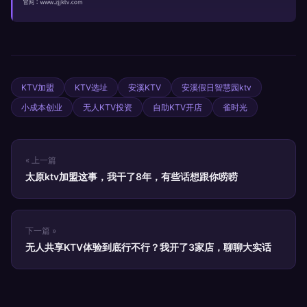
KTV加盟
KTV选址
安溪KTV
安溪假日智慧园ktv
小成本创业
无人KTV投资
自助KTV开店
雀时光
« 上一篇
太原ktv加盟这事，我干了8年，有些话想跟你唠唠
下一篇 »
无人共享KTV体验到底行不行？我开了3家店，聊聊大实话