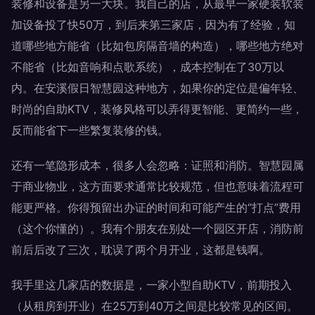
装修和设备是另一大块。我自己的店，从最早一家硬装软装
加设备投了快50万，到后来第三家店，因为有了经验，知
道哪些地方能省（比如包房隔音墙的构造），哪些地方绝对
不能省（比如音响和点歌系统），成本控制在了30万以
内。在安溪假日智慧园这种地方，如果你的定位是偏年轻、
时尚的自助KTV，装修风格可以弄得更智能、更简约一些，
反而能省下一些繁复装修的钱。
还有一笔隐形成本，很多人会忽略：证照和消防。智慧园属
于商业物业，这方面要求通常比较规范，但也意味着流程可
能更严格。你得预留出办证的时间和可能产生的“打点”费用
（这个你懂的）。我有个朋友在别处一个园区开店，消防前
前后后改了三次，耽误了两个月开业，这都是钱啊。
我手里这几家店的数据是，一家小型自助KTV，前期投入
（从租房到开业）在25万到40万之间是比较常见的区间。