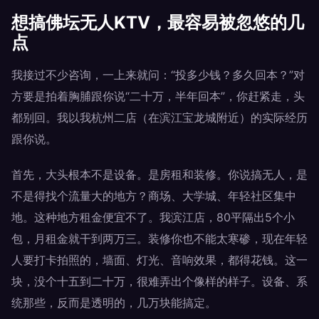
想搞佛坛无人KTV，最容易被忽悠的几
点
我接过不少咨询，一上来就问：“投多少钱？多久回本？”对
方要是拍着胸脯跟你说“二十万，半年回本”，你赶紧走，头
都别回。我以我杭州二店（在滨江宝龙城附近）的实际经历
跟你说。
首先，大头根本不是设备。是房租和装修。你说搞无人，是
不是得找个流量大的地方？商场、大学城、年轻社区集中
地。这种地方租金便宜不了。我滨江店，80平隔出5个小
包，月租金就干到两万三。装修你也不能太寒碜，现在年轻
人要打卡拍照的，墙面、灯光、音响效果，都得花钱。这一
块，没个十五到二十万，很难弄出个像样的样子。设备、系
统那些，反而是透明的，几万块能搞定。