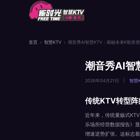
首页
›
智慧KTV
›
潮音秀AI智慧KTV：揭秘未来K歌投
潮音秀AI
2026年04月21日
|
智慧K
传统KTV转型阵
近年来，传统量贩式KT
乐场所经营数据报告》显
增速逆势扩张。这标志着行