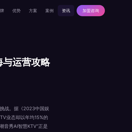
牌
优势
方案
案例
资讯
加盟咨询
海与运营攻略
战。据《2023中国娱
V业态却以年均15%的
音秀AI智慧KTV”正是