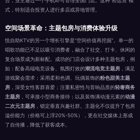
台，业主通过一个手机即可管理全国门店。这种“轻运营”模
式，特别适合投资人进行多店或异地管理。
空间场景革命：主题包房与消费体验升级
悦自助KTV的另一个增长引擎是“空间价值再挖掘”。单一的
唱歌功能已不足以吸引消费者，融合了社交、打卡、休闲的
复合场景成为新标配。成功的门店会设计多种主题包房，例
如：配备高端电竞设备、氛围灯效的
潮流电竞主题房
，满足
游戏聚会需求；采用柔和色调、玩偶装饰的
粉色甜美主题
房
，深受女性客群喜爱；注重私密性与音响品质的
轻奢商务
主题房
，可承接小型商务接待；以及装饰满动漫元素的
动漫
二次元主题房
，锁定垂直兴趣社群。主题化不仅提升了包房
溢价能力（价格可上浮20%-50%），更在社交媒体上形成
了自传播，降低了获客成本。