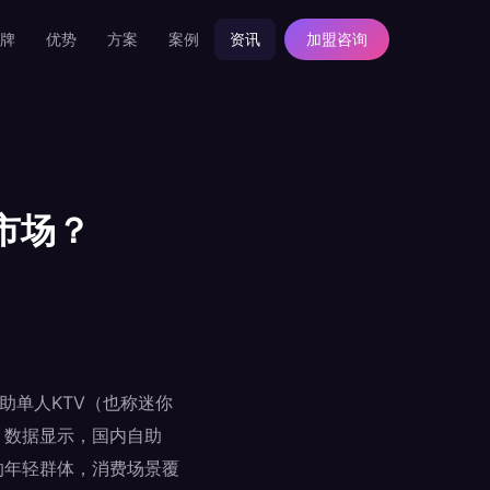
牌
优势
方案
案例
资讯
加盟咨询
市场？
助单人KTV（也称迷你
告》数据显示，国内自助
岁的年轻群体，消费场景覆