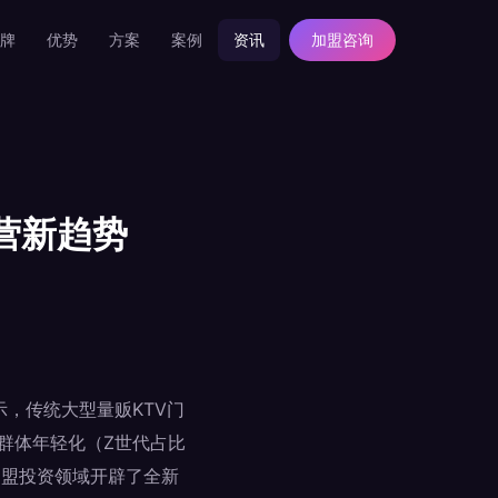
牌
优势
方案
案例
资讯
加盟咨询
营新趋势
示，传统大型量贩KTV门
群体年轻化（Z世代占比
加盟投资领域开辟了全新