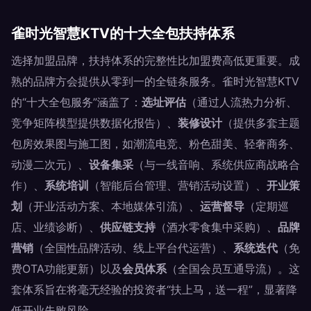
雀时光智慧KTV的十大全包扶持体系
选择加盟品牌，扶持体系的完整性比加盟费高低更重要。成
熟的品牌方会提供从零到一的全链条服务。雀时光智慧KTV
的“十大全包服务”涵盖了：
选址评估
（通过人流热力分析、
竞争矩阵模型提供数据化报告）、
装修设计
（提供多套主题
包房效果图与施工图，如潮流电竞、粉色甜美、轻奢商务、
动漫二次元）、
设备集采
（与一线音响、系统供应商战略合
作）、
系统培训
（智能后台管理、营销活动设置）、
开业策
划
（开业活动方案、本地媒体引流）、
运营督导
（定期巡
店、业绩诊断）、
供应链支持
（酒水零食集中采购）、
品牌
营销
（全国性品牌活动、线上平台代运营）、
系统迭代
（免
费OTA功能更新）以及
会员体系
（全国会员互通导流）。这
套体系旨在将毫无经验的投资者“扶上马，送一程”，显著降
低开业失败风险。