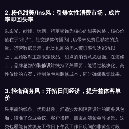
2. 粉色甜美/Ins风：引爆女性消费市场，成片
率即回头率
以柔光、纱幔、玩偶、特定墙饰为核心的甜美风格，核心价
值在于“出片”。社交媒体传播为门店带来免费且精准的流
量。运营数据显示，此类包厢的周末预订率常达95%以
上，且顾客对主题限定饮品、甜点的消费意愿极强。在装修
上，品牌总部的
装修设计
扶持至关重要，能通过模块化、高
性价比的方案，控制单包厢装修成本，同时确保视觉效果。
3. 轻奢商务风：开拓日间经济，提升整体客单
价
采用简约线条、优质材质、舒适沙发和隔音设计的商务风包
厢，瞄准了企业会议、客户接待、朋友高端聚会等场景。这
类包厢能有效填充工作日下午及工作日晚间的非黄金时段，