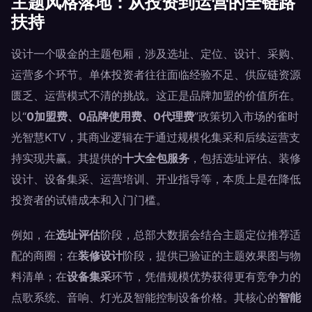
主题风格落地：从投资到运营的全链路
扶持
设计一个吸金的主题包厢，涉及选址、定位、设计、采购、
运营多个环节。单体投资者往往面临经验不足、供应链资源
匮乏、运营模式不清的挑战。这正是品牌加盟的价值所在。
以“
0加盟费、0品牌使用费、0代理费
”政策切入市场的雀时
光智慧KTV，其商业逻辑在于通过规模化集采和后续运营支
持实现共赢。其提供的
十大全包服务
，包括选址评估、装修
设计、设备集采、运营培训、开业指导等，本质上是在降低
投资者的试错成本和入门门槛。
例如，在
选址评估
阶段，总部大数据会结合主题定位推荐适
配的商圈；在
装修设计
阶段，提供已验证的主题效果图与物
料清单；在
设备集采
环节，凭借规模优势获得更有竞争力的
点歌系统、音响、灯光及智能控制设备价格。其核心的
智能