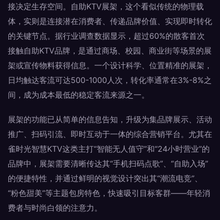
接决定生存空间。自助KTV展架，这个看似传统的物理载
体，实则是连接潜在消费者、传递品牌价值、实现即时转化
的关键节点。据行业调查数据显示，超过60%的散客首次
接触自助KTV品牌，是通过商场、校园、商业街等场景的展
架或宣传物料获得信息。一个设计科学、位置精准的展架，
日均触达客流可达500-1000人次，转化率通常在3%-8%之
间，成为成本最低的稳定客流来源之一。
展架的功能已从简单的信息告知，升级为集品牌展示、活动
推广、扫码引流、即时互动于一体的综合营销平台。尤其在
雀时光智慧KTV这类主打“智能无人值守”和“24小时营业”的
品牌中，展架需要清晰传达其“手机扫码点歌”、“自助入场”
的便捷特性，并通过鲜明的视觉设计突出其“潮流电竞”、
“粉色甜美”等主题包房特色，快速吸引目标客群——年轻消
费者与时尚白领的注意力。