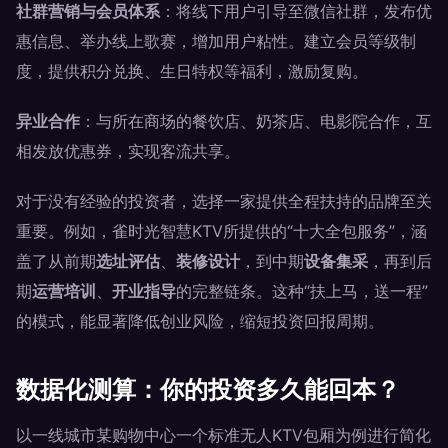
社群营销与会员体系
：将线下用户引导至微信社群，发布优
惠信息、举办线上歌赛，增加用户粘性。建立会员等级制
度，提供积分兑换、生日特权等福利，激励复购。
异业合作
：与所在商场的餐饮店、奶茶店、电影院合作，互
相发放优惠券，实现客流共享。
对于没有经验的投资者，选择一家提供全程扶持的品牌至关
重要。例如，雀时光智慧KTV所提供的“十大全包服务”，涵
盖了从前期
选址评估
、
装修设计
，到中期
设备集采
，再到后
期
运营培训
、
开业指导
的完整链条。这种“扶上马，送一程”
的模式，能显著降低创业风险，缩短投资回报周期。
数据化测算：你的投资多久能回本？
以一线城市某购物中心一个标准无人KTV包厢为例进行简化