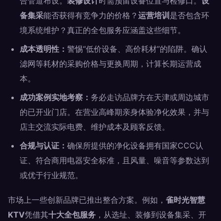
合管道布设。
装修设计
时需预留设备位置与检修口。
设
备集采
能否获得有竞争力的价格？
运营培训
是否包含环
境系统维护？真正的全包服务应涵盖这些细节。
成本透明性：
警惕“低价设备、高价耗材”的陷阱。确认
滤网等耗材的采购价格与更换周期，计算长期运营成
本。
成功案例实地考察：
务必走访品牌方在天津或周边城市
的已开业门店。在营业高峰期亲身体验净化效果，并与
店主交流实际电费、维护成本及顾客反馈。
合规与认证：
确保所提供的净化设备拥有国家CCC认
证、符合商用电器安全标准，且风量、噪音等参数达到
或优于行业规范。
市场上一些创新品牌已推出整合方案。例如，
雀时光智慧
KTV
凭借其
十大全包服务
，从选址、装修到设备集采、开