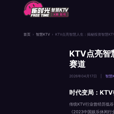
首页
›
智慧KTV
›
KTV点亮智慧人生：揭秘投资智慧K
KTV点亮
赛道
2026年04月17日
|
智慧K
时代变局：KTV
传统KTV行业曾经历低
《2023中国娱乐休闲