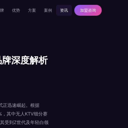
牌
优势
方案
案例
资讯
加盟咨询
品牌深度解析
模式正迅速崛起。根据
%，其中无人KTV细分赛
其受到Z世代及年轻白领