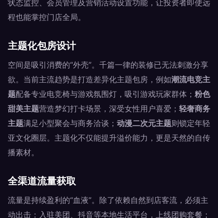
状态监控、会员管理及营销活动设置功能，让投资者即使远
程也能掌控门店全局。
主题化包房设计
空间是吸引消费的“外壳”。千篇一律的装修已无法刺激分享
欲。当前主流趋势是打造差异化主题包房，例如
潮流电竞主
题
配备专业电竞椅与游戏氛围灯，吸引游戏玩家群体；
粉色
甜美主题
营造梦幻打卡场景，深受女性用户喜爱；
轻奢商务
主题
满足小型聚会与商务洽谈；
动漫二次元主题
则锁定年轻
亚文化圈层。主题化不仅能提升溢价能力，更是天然的自传
播素材。
全渠道流量获取
流量是持续盈利的“血液”。除了依赖自然到店客流，必须主
动出击：入驻美团、抖音等本地生活平台，上线团购套餐；