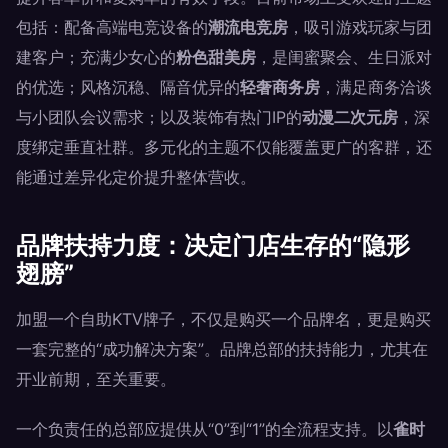
包括：配备高端电竞设备的
潮流电竞房
，吸引游戏玩家与团
建客户；充满少女心的
粉色甜美房
，是闺蜜聚会、生日派对
的优选；风格沉稳、隔音优异的
轻奢商务房
，满足商务洽谈
与小团队会议需求；以及装饰有热门IP的
动漫二次元房
，深
度绑定垂直社群。多元化的主题不仅能覆盖更广的客群，还
能通过差异化定价提升整体营收。
品牌扶持力度：决定门店生存的“隐形
翅膀”
加盟一个自助KTV牌子，不仅是购买一个品牌名，更是购买
一套完整的“成功解决方案”。品牌总部的扶持能力，尤其在
开业前期，至关重要。
一个负责任的总部应提供从“0”到“1”的全流程支持。以
雀时