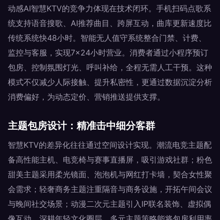
动感AI智慧KTV的竞争力体现在技术闭环。手机扫码点歌系
统支持语音搜歌、AI推荐曲目、跨屏互动，曲库更新速度比
传统系统快48小时。智能无人值守系统整合门禁、计费、
监控与客服，实现7×24小时营业。消费者通过小程序预订
包房、控制氛围灯光、呼叫补给，全程无需人工干预。这种
模式不仅减少人际接触、提升私密性，更通过数据沉淀分析
消费偏好，为动态定价、营销推送提供支撑。
主题包房设计：精准击中细分客群
智慧KTV的差异化往往通过空间设计实现。潮流电竞主题配
备高性能主机、电竞椅与赛事直播屏，吸引游戏社群；粉色
甜美主题采用柔光镜面、泡泡机与网红打卡墙，契合女性聚
会需求；轻奢商务主题注重隔音与商务设施，开拓午间会议
与晚间社交场景；动漫二次元主题引入IP联名装饰、虚拟偶
像互动，深耕年轻文化圈层。多元主题策略能将包房利用率