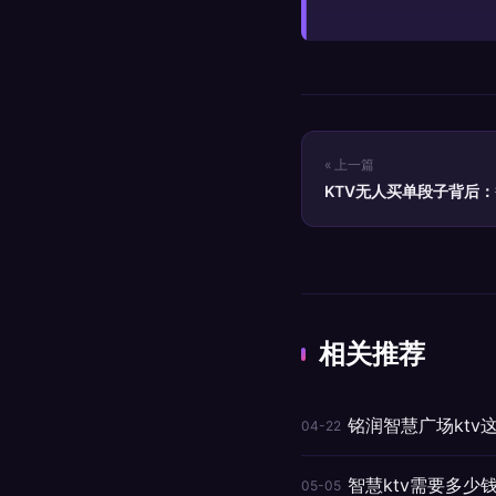
« 上一篇
KTV无人买单段子背后
尬
相关推荐
铭润智慧广场ktv
04-22
智慧ktv需要多少
05-05