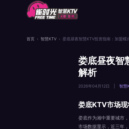
首页
›
智慧KTV
›
娄底昼夜智慧KTV投资指南：加盟模
娄底昼夜智
解析
2026年04月12日
|
智慧K
娄底KTV市场
娄底作为湘中重要城市，
市场数据显示，近三年，具