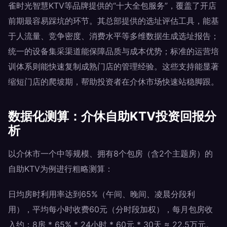
雀时光智慧KTV等品牌提供的“十大全包服务”，覆盖了开店
前期最容易踩坑的环节。其总部提供的选址评估工具，能基
于人流量、竞争密度、消费水平等多维数据生成选址报告；
统一的设备集采渠道能保障品质与成本优势；标准的运营培
训体系则能快速复制成熟门店的管理经验。这些支持能显著
缩短门店的爬坡期，帮助投资者在介休市场快速站稳脚跟。
数据化测算：介休自助KTV投资回报分
析
以介休市一个中等规模、拥有8个包房（含2个主题房）的
自助KTV为例进行粗略测算：
日均房时利用率达到65%（午间、晚间、凌晨分段利
用），平均每小时收费60元（分时段加权），每月包房收
入约：8房 * 65% * 24小时 * 60元 * 30天 ≈ 22.5万元。