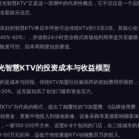
时光智慧KTV”正是这一浪潮中的代表性概念，它不仅仅是一个
全新娱乐业态。
良好的智慧KTV单店年坪效可达传统KTV的1.5至2倍。其核心
40%-60%），并借助24小时营业模式将场地利用率提升至极
险更可控、回本周期更短的赛道。
光智慧KTV的投资成本与收益模型
切的是成本与回报。传统KTV加盟往往被高昂的初始费用所困扰
%-20%。这无疑抬高了创业门槛和资金压力。
KTV”为代表的模式，提出了颠覆性的“0加盟费、0品牌使用费
动资金，更集中地投入到场地装修、设备采购等直接影响顾客体
，一家150-200平方米、设置6-8个包间的门店，在二线城市
0-50万元区间，远低于传统量贩KTV动辄数百万的投入。