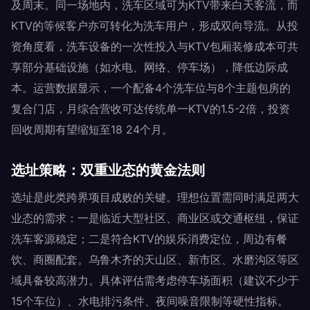
及周末。同一场地内，洗车区域可为KTV带来白天客流，而
KTV的等候客户亦可转化为洗车用户，形成双向导流。从投
资角度看，洗车设备的一次性投入与KTV包厢装修成本可共
享部分基础设施（如水电、网络、停车场），降低边际成
本。运营数据显示，一个配备4个洗车位与8个主题包房的
复合门店，月综合营收可达传统单一KTV的1.5-2倍，投资
回收周期有望缩短至18 24个月。
选址策略：双重业态的黄金法则
选址是此类跨界项目成败的关键。理想位置需同时满足两大
业态的需求：一是临近大型社区、商业区或交通枢纽，保证
洗车客源稳定；二是符合KTV的娱乐消费定位，周边有餐
饮、商圈配套。乌鲁木齐的天山区、新市区、水磨沟区等区
域具备较高潜力。具体评估需考虑停车场面积（建议不少于
15个车位）、水电排污条件、夜间噪音限制等硬性指标。