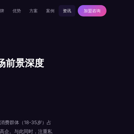
牌
优势
方案
案例
资讯
加盟咨询
场前景深度
费群体（18-35岁）占
本高企。与此同时，注重私