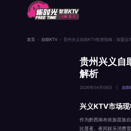
首页
›
自助KTV
›
贵州兴义自助KTV投资指南：加盟运
贵州兴义自
解析
2026年04月08日
|
自助
兴义KTV市场
作为黔西南布依族苗族自
比显著。夜间娱乐消费需